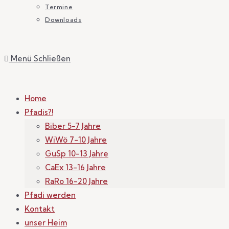
Termine
Downloads
Menü
Schließen
Home
Pfadis?!
Biber 5-7 Jahre
WiWö 7-10 Jahre
GuSp 10-13 Jahre
CaEx 13-16 Jahre
RaRo 16-20 Jahre
Pfadi werden
Kontakt
unser Heim